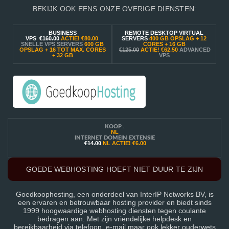
BEKIJK OOK EENS ONZE OVERIGE DIENSTEN:
BUSINESS
REMOTE DESKTOP VIRTUAL
VPS
€160.00
ACTIE!
€80.00
SERVERS
400 GB OPSLAG + 12
SNELLE VPS SERVERS
600 GB
CORES + 16 GB
OPSLAG + 16 TOT MAX. CORES
€125.00
ACTIE!
€62.50
ADVANCED
+ 32 GB
VPS
KOOP .
NL
INTERNET DOMEIN EXTENSIE
€14.00
NL ACTIE!
€6.00
GOEDE WEBHOSTING HOEFT NIET DUUR TE ZIJN
Goedkoophosting, een onderdeel van InterIP Networks BV, is
een ervaren en betrouwbaar hosting provider en biedt sinds
1999 hoogwaardige webhosting diensten tegen coulante
bedragen aan. Met zijn vriendelijke helpdesk en
bereikbaarheid via telefoon, e-mail maar ook lekker ouderwets